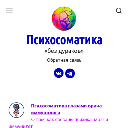
Перейти
к
содержанию
Психосоматика
«без дураков»
Обратная связь
Психосоматика глазами врача-
иммунолога
О том, как связаны психика, мозг и
иммунитет