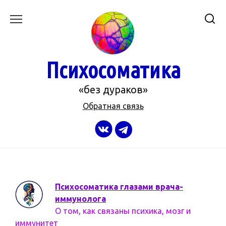
Перейти
к
содержанию
Психосоматика
«без дураков»
Обратная связь
Психосоматика глазами врача-
иммунолога
О том, как связаны психика, мозг и
иммунитет