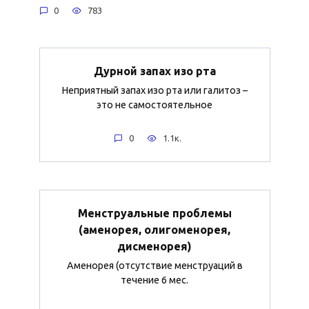
0
783
Дурной запах изо рта
Неприятный запах изо рта или галитоз –
это не самостоятельное
0
1.1к.
Менструальные проблемы
(аменорея, олигоменорея,
дисменорея)
Аменорея (отсутствие менструаций в
течение 6 мес.