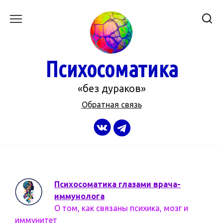
Перейти
к
содержанию
Психосоматика
«без дураков»
Обратная связь
Психосоматика глазами врача-
иммунолога
О том, как связаны психика, мозг и
иммунитет