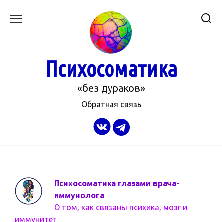
Перейти
к
содержанию
Психосоматика
«без дураков»
Обратная связь
Психосоматика глазами врача-
иммунолога
О том, как связаны психика, мозг и
иммунитет