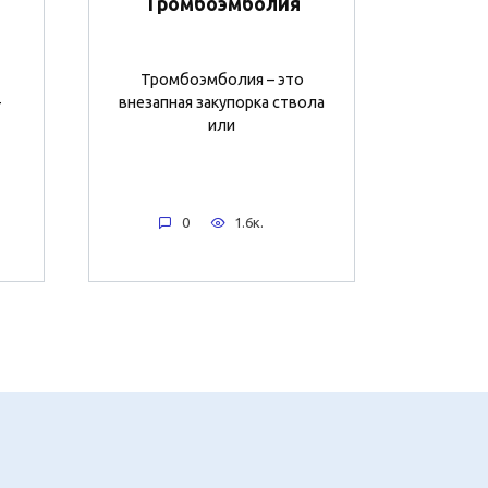
Тромбоэмболия
Тромбоэмболия – это
-
внезапная закупорка ствола
или
0
1.6к.