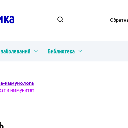
ика
Обратна
 заболеваний
Библиотека
ча-иммунолога
озг и иммунитет
Ь