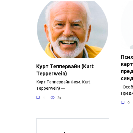
Пси
карт
Курт Теппервайн (Kurt
пре
Tepperwein)
син
Курт Теппервайн (нем. Kurt
Особе
Tepperwein) —
Предм
1
2к.
0