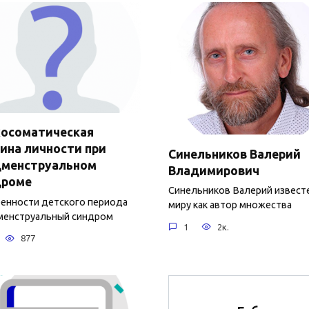
хосоматическая
ина личности при
Синельников Валерий
дменструальном
Владимирович
дроме
Синельников Валерий извест
нности детского периода
миру как автор множества
енструальный синдром
1
2к.
877