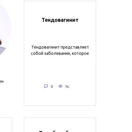
Тендовагинит
Тендовагинит представляет
собой заболевание, которое
ен
0
1к.