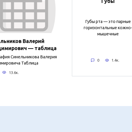
Губы
Губы рта — это парные
горизонтальные кожно
мышечные
льников Валерий
димирович — таблица
афия Синельникова Валерия
0
1.4к.
мировича Таблица
13.6к.