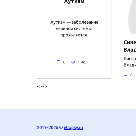
Аутизм
Аутизм — заболевание
нервной системы,
проявляется
Сине
Вла
Биогр
0
1.4к.
Влади
0
< -->
2019-2026 ©
etiopsy.ru