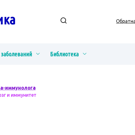
ика
Обратна
 заболеваний
Библиотека
ча-иммунолога
озг и иммунитет