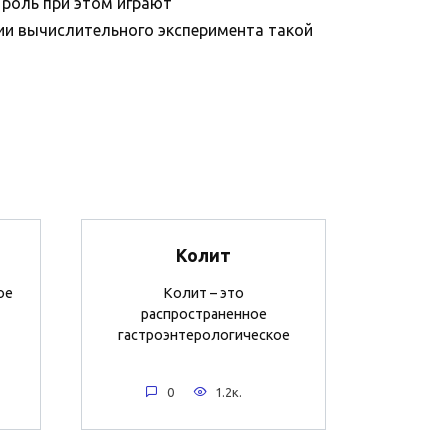
 роль при этом играют
ии вычислительного эксперимента такой
Колит
ое
Колит – это
распространенное
гастроэнтерологическое
0
1.2к.