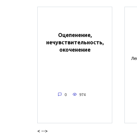
Оцепенение,
нечувствительность,
окоченение
Ле
0
974
< -->