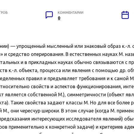
ТРОВ
КОММЕНТАРИИ
0
нии) — упрощенный мысленный или знаковый образ к.-л. 
» и средство оперирования. В естественных науках М. н
тальных и в прикладных науках обычно связываются с пр
тв к.-л. объекта, процесса или явления с помощью др. об
деленных правил и предъявляет требования и к самой М.
тносительно свойств и аспектов функционирования, инт
т является собственной М.), симметричности (объект яв
кта). Такие свойства задают классы М. Но для все более
М., они чересчур широки. В этом случае (когда М. примен
 предсказания интересующих исследователя явлений) обы
ров применительно к конкретной задаче) и критериев ад