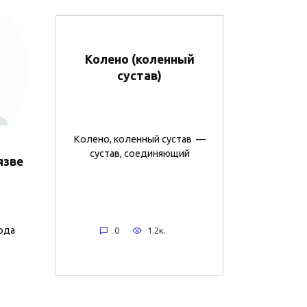
Колено (коленный
сустав)
Колено, коленный сустав —
сустав, соединяющий
язве
ода
0
1.2к.