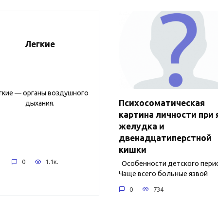
Легкие
гкие — органы воздушного
Психосоматическая
дыхания.
картина личности при 
желудка и
двенадцатиперстной
кишки
0
1.1к.
Особенности детского пери
Чаще всего больные язвой
0
734