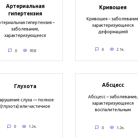
Артериальная
Кривошея
гипертензия
Кривошея – заболевание
териальная гипертензия –
характеризующееся
заболевание,
деформацией
характеризующееся
0
2.1к.
0
958
Абсцесс
Глухота
Абсцесс – заболевание,
арушение слуха — полное
характеризующееся
(глухота) или частичное
воспалительным
0
1.2к.
0
1.2к.