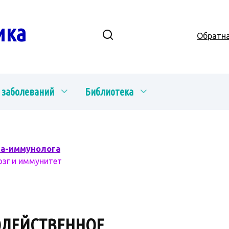
ика
Обратна
 заболеваний
Библиотека
ча-иммунолога
озг и иммунитет
ДЕЙСТВЕННОЕ