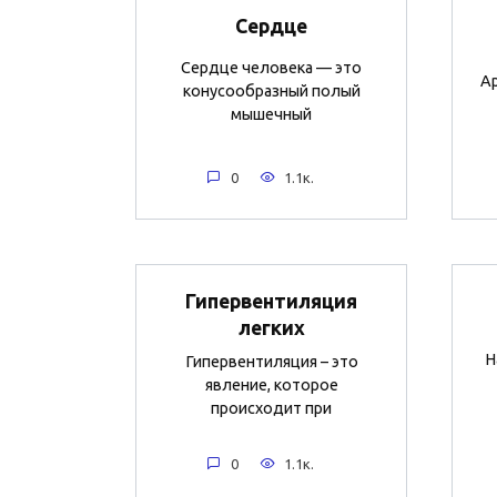
Сердце
Сердце человека — это
Ар
конусообразный полый
мышечный
0
1.1к.
Гипервентиляция
легких
Н
Гипервентиляция – это
явление, которое
происходит при
0
1.1к.