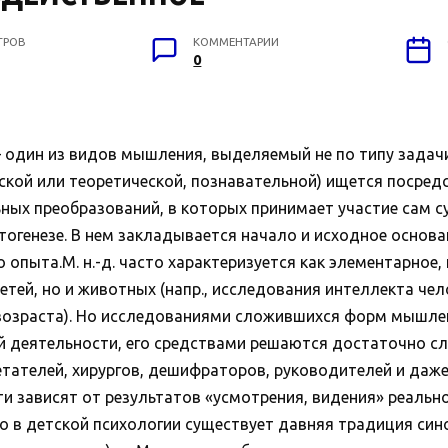
ТРОВ
КОММЕНТАРИИ
0
 из видов мышления, выделяемый не по типу задачи, а
ской или теоретической, познавательной) ищется посред
ых преобразований, в которых принимает участие сам с
и онтогенезе. В нем закладывается начало и исходное осн
 опыта.М. н.-д. часто характеризуется как элементарное,
етей, но и животных (напр., исследования интеллекта че
возраста). Но исследованиями сложившихся форм мышления
 деятельности, его средствами решаются достаточно с
етателей, хирургов, дешифраторов, руководителей и даж
 зависят от результатов «усмотрения, видения» реальн
что в детской психологии существует давняя традиция с