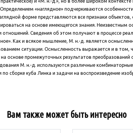
рактическое) и «М. н.-д.», но в более широком контекст
ов).Определением «наглядное» подчеркиваются особеннос
аглядной форме представляются все признаки объектов,
ироваться на основе имеющегося знания. Неизвестным 
 и отношений. Сведения об этом получают в процессе реа
ное». Как и всякое мышление, М. н.-д. является осмысле
ованием ситуации. Осмысленность выражается и в том, чт
я на основе промежуточных результатов преобразований
дования М. н.-д. используются различные комбинаторные
и по сборке куба Линка и задачи на воспроизведение изоб
Вам также может быть интересно