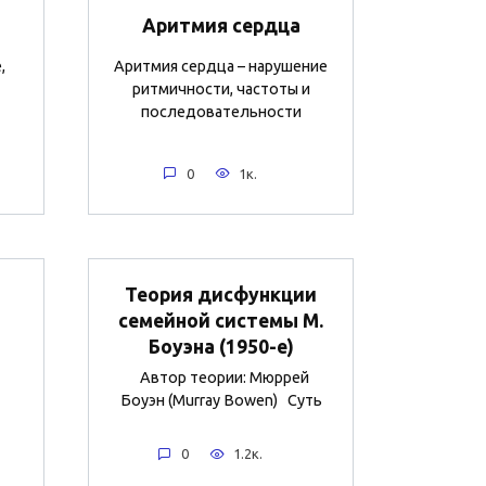
Аритмия сердца
,
Аритмия сердца – нарушение
ритмичности, частоты и
последовательности
0
1к.
Теория дисфункции
семейной системы М.
Боуэна (1950-е)
Автор теории: Мюррей
Боуэн (Murray Bowen) Суть
0
1.2к.