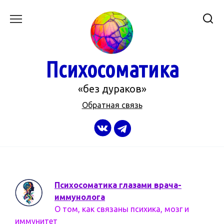
Перейти
к
содержанию
Психосоматика
«без дураков»
Обратная связь
Психосоматика глазами врача-
иммунолога
О том, как связаны психика, мозг и
иммунитет