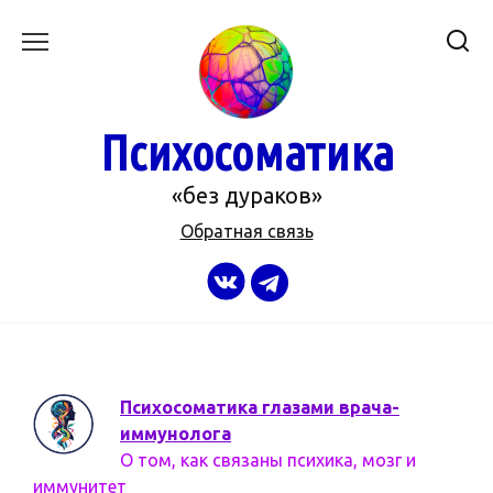
Перейти
к
содержанию
Психосоматика
«без дураков»
Обратная связь
Психосоматика глазами врача-
иммунолога
О том, как связаны психика, мозг и
иммунитет