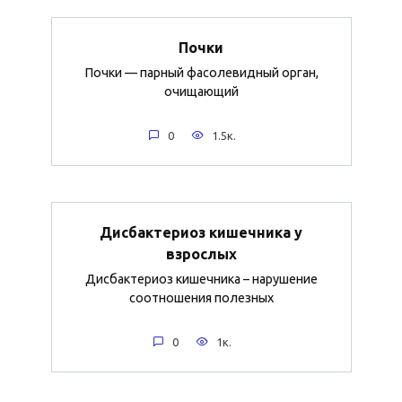
Почки
Почки — парный фасолевидный орган,
очищающий
0
1.5к.
Дисбактериоз кишечника у
взрослых
Дисбактериоз кишечника – нарушение
соотношения полезных
0
1к.