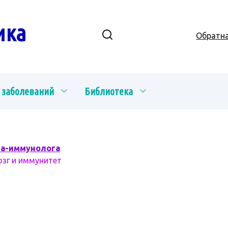
ика
Обратна
 заболеваний
Библиотека
ча-иммунолога
озг и иммунитет