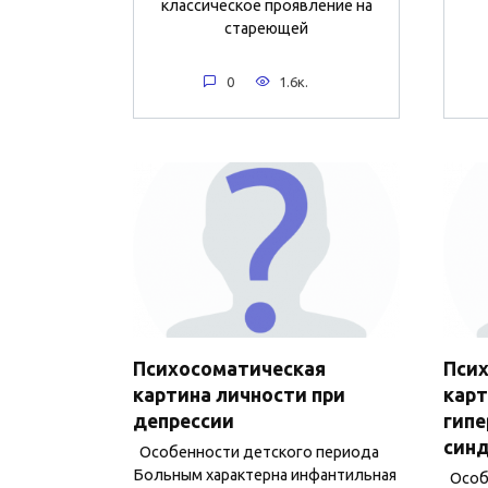
классическое проявление на
стареющей
0
1.6к.
Психосоматическая
Пси
картина личности при
карт
депрессии
гип
син
Особенности детского периода
Больным характерна инфантильная
Особе