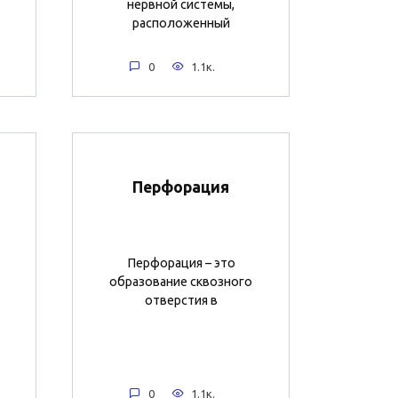
нервной системы,
расположенный
0
1.1к.
Перфорация
Перфорация – это
образование сквозного
отверстия в
0
1.1к.