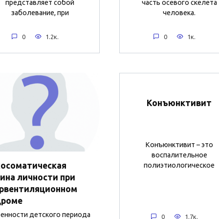
представляет собой
часть осевого скелета
заболевание, при
человека.
0
1.2к.
0
1к.
Конъюнктивит
Конъюнктивит – это
воспалительное
хосоматическая
полиэтиологическое
ина личности при
ервентиляционном
дроме
нности детского периода
0
1.7к.