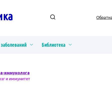
ика
Обратна
 заболеваний
Библиотека
ча-иммунолога
озг и иммунитет