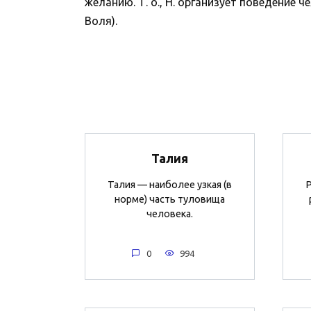
желанию. Т. о., Н. организует поведение
Воля).
Талия
Талия — наиболее узкая (в
Р
норме) часть туловища
человека.
0
994