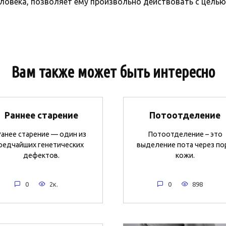
 человека, позволяет ему произвольно действовать с цель
Вам также может быть интересно
Раннее старение
Потоотделение
анее старение — один из
Потоотделение – это
редчайших генетических
выделение пота через по
дефектов.
кожи.
0
2к.
0
898