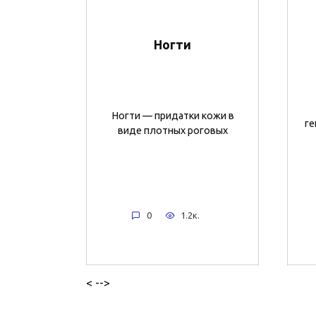
Ногти
Ногти — придатки кожи в
ге
виде плотных роговых
0
1.2к.
< -->