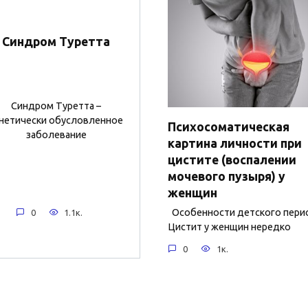
Синдром Туретта
Синдром Туретта –
нетически обусловленное
Психосоматическая
заболевание
картина личности при
цистите (воспалении
мочевого пузыря) у
женщин
Особенности детского пери
0
1.1к.
Цистит у женщин нередко
0
1к.