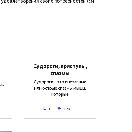
ю удовлетворения своих потребностей (см.
Судороги, приступы,
спазмы
Судороги – это внезапные
ры
или острые спазмы мышц,
которые
0
1.6к.