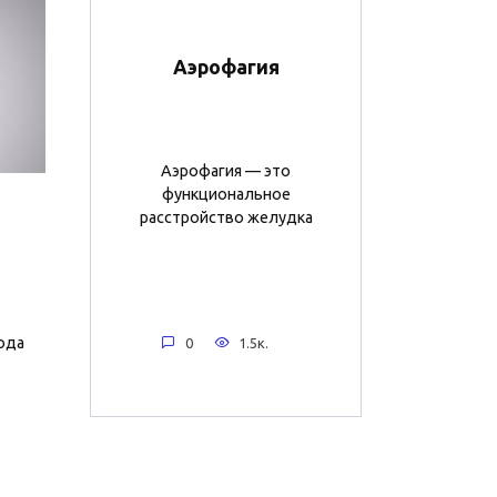
Аэрофагия
Аэрофагия — это
функциональное
расстройство желудка
ода
0
1.5к.