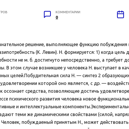
ТРОВ
КОММЕНТАРИИ
0
 сознательное решение, выполняющее функцию побуждения
азипотребность (К. Левин). Н. формируется: 1) когда цель
ебности не м. б. достигнуто непосредственно, а требует
 В этом случае возникшее у человека Н. выступает в ка
ых целей.Побудительная сила Н. — синтез 2 образующих.
 удовлетворении которой оно является, с др. — воздейс
к осознает средства, позволяющие достичь удовлетворе
ссе психического развития человека новое функциональн
ивные и интеллектуальные компоненты.Экспериментальн
адают теми же динамическими свойствами (силой, напряж
. Человек, побуждаемый принятым Н., может действовать