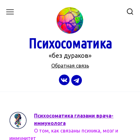
Перейти
к
содержанию
Психосоматика
«без дураков»
Обратная связь
Психосоматика глазами врача-
иммунолога
О том, как связаны психика, мозг и
иммунитет