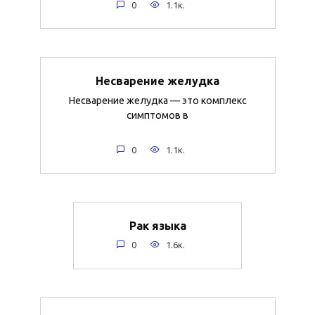
0
1.1к.
Несварение желудка
Несварение желудка — это комплекс
симптомов в
0
1.1к.
Рак языка
0
1.6к.