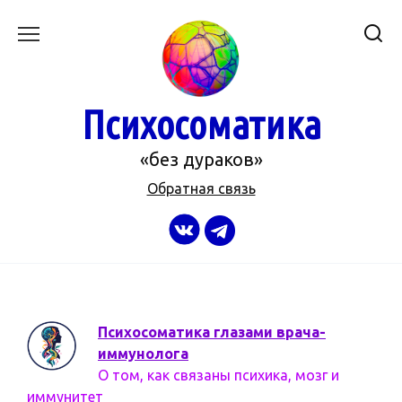
Перейти
к
содержанию
Психосоматика
«без дураков»
Обратная связь
Психосоматика глазами врача-
иммунолога
О том, как связаны психика, мозг и
иммунитет