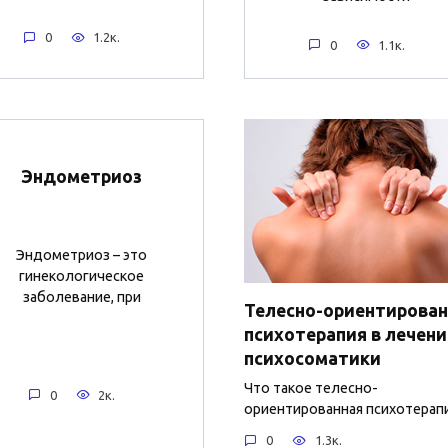
0
1.2к.
0
1.1к.
Эндометриоз
Эндометриоз – это
гинекологическое
заболевание, при
Телесно-ориентирован
психотерапия в лечен
психосоматики
Что такое телесно-
0
2к.
ориентированная психотерап
0
1.3к.