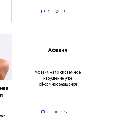
0
1.5к.
Афазия
Афазия – это системное
нарушение уже
сформировавшейся
ная
ии
0
1.1к.
ия?