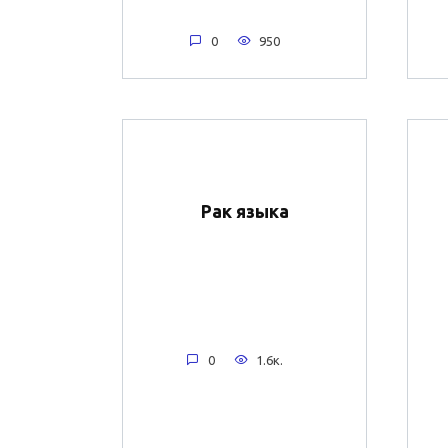
0
950
Рак языка
0
1.6к.