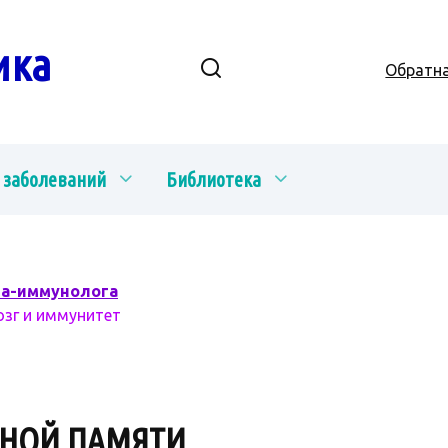
ика
Обратна
 заболеваний
Библиотека
ча-иммунолога
озг и иммунитет
ННОЙ ПАМЯТИ