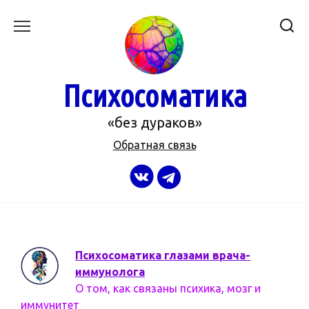
Перейти
к
содержанию
Психосоматика
«без дураков»
Обратная связь
Психосоматика глазами врача-
иммунолога
О том, как связаны психика, мозг и
иммунитет