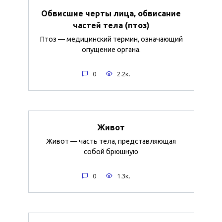
Обвисшие черты лица, обвисание
частей тела (птоз)
Птоз — медицинский термин, означающий
опущение органа.
0
2.2к.
Живот
Живот — часть тела, представляющая
собой брюшную
0
1.3к.