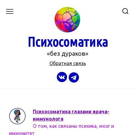
Перейти
к
содержанию
Психосоматика
«без дураков»
Обратная связь
Психосоматика глазами врача-
иммунолога
О том, как связаны психика, мозг и
иммунитет