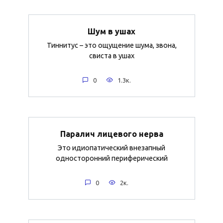
Шум в ушах
Тиннитус – это ощущение шума, звона,
свиста в ушах
0
1.3к.
Паралич лицевого нерва
Это идиопатический внезапный
односторонний периферический
0
2к.