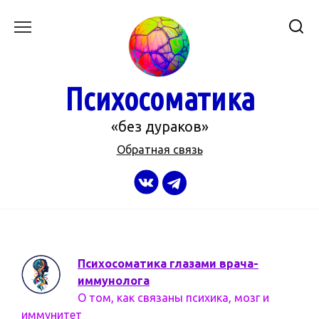
Перейти
к
содержанию
Психосоматика
«без дураков»
Обратная связь
Психосоматика глазами врача-
иммунолога
О том, как связаны психика, мозг и
иммунитет