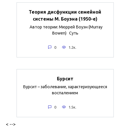
Теория дисфункции семейной
системы М. Боуэна (1950-е)
Автор теории: Мюррей Боуэн (Murray
Bowen) Суть
0
1.2к.
Бурсит
Бурсит – заболевание, характеризующееся
воспалением
0
1.5к.
< -->