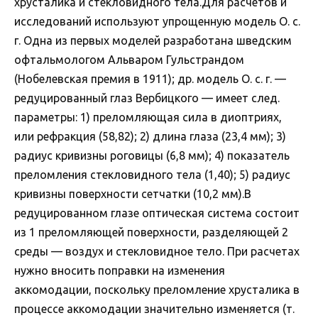
хрусталика и стекловидного тела.Для расчетов и
исследований используют упрощенную модель О. с.
г. Одна из первых моделей разработана шведским
офтальмологом Альваром Гульстрандом
(Нобелевская премия в 1911); др. модель О. с. г. —
редуцированный глаз Вербицкого — имеет след.
параметры: 1) преломляющая сила в диоптриях,
или рефракция (58,82); 2) длина глаза (23,4 мм); 3)
радиус кривизны роговицы (6,8 мм); 4) показатель
преломления стекловидного тела (1,40); 5) радиус
кривизны поверхности сетчатки (10,2 мм).В
редуцированном глазе оптическая система состоит
из 1 преломляющей поверхности, разделяющей 2
среды — воздух и стекловидное тело. При расчетах
нужно вносить поправки на изменения
аккомодации, поскольку преломление хрусталика в
процессе аккомодации значительно изменяется (т.