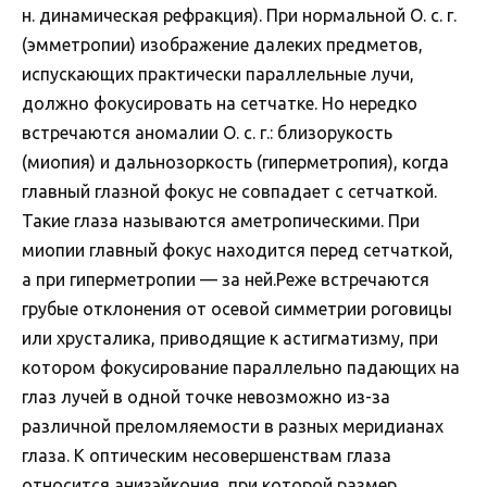
н. динамическая рефракция). При нормальной О. с. г.
(эмметропии) изображение далеких предметов,
испускающих практически параллельные лучи,
должно фокусировать на сетчатке. Но нередко
встречаются аномалии О. с. г.: близорукость
(миопия) и дальнозоркость (гиперметропия), когда
главный глазной фокус не совпадает с сетчаткой.
Такие глаза называются аметропическими. При
миопии главный фокус находится перед сетчаткой,
а при гиперметропии — за ней.Реже встречаются
грубые отклонения от осевой симметрии роговицы
или хрусталика, приводящие к астигматизму, при
котором фокусирование параллельно падающих на
глаз лучей в одной точке невозможно из-за
различной преломляемости в разных меридианах
глаза. К оптическим несовершенствам глаза
относится анизэйкония, при которой размер