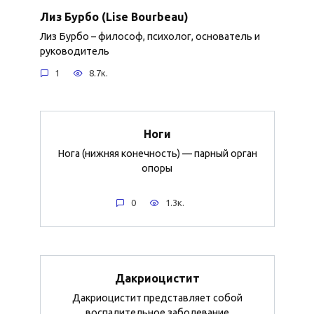
Лиз Бурбо (Lise Bourbeau)
Лиз Бурбо – философ, психолог, основатель и
руководитель
1
8.7к.
Ноги
Нога (нижняя конечность) — парный орган
опоры
0
1.3к.
Дакриоцистит
Дакриоцистит представляет собой
воспалительное заболевание