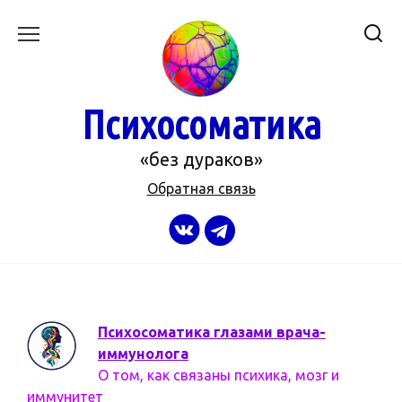
Перейти
к
содержанию
Психосоматика
«без дураков»
Обратная связь
Психосоматика глазами врача-
иммунолога
О том, как связаны психика, мозг и
иммунитет