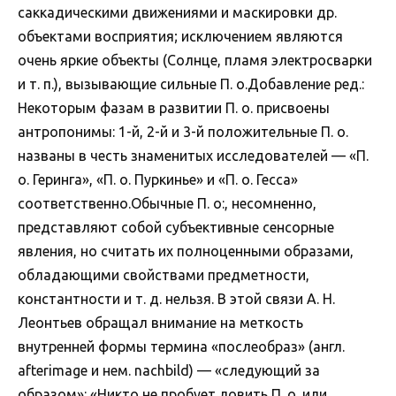
саккадическими движениями и маскировки др.
объектами восприятия; исключением являются
очень яркие объекты (Солнце, пламя электросварки
и т. п.), вызывающие сильные П. о.Добавление ред.:
Некоторым фазам в развитии П. о. присвоены
антропонимы: 1-й, 2-й и 3-й положительные П. о.
названы в честь знаменитых исследователей — «П.
о. Геринга», «П. о. Пуркинье» и «П. о. Гесса»
соответственно.Обычные П. о:, несомненно,
представляют собой субъективные сенсорные
явления, но считать их полноценными образами,
обладающими свойствами предметности,
константности и т. д. нельзя. В этой связи А. Н.
Леонтьев обращал внимание на меткость
внутренней формы термина «послеобраз» (англ.
afterimage и нем. nachbild) — «следующий за
образом»: «Никто не пробует ловить П. о. или