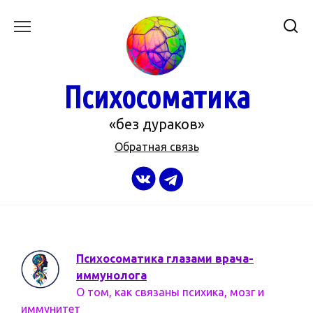
Перейти
к
содержанию
Психосоматика
«без дураков»
Обратная связь
Психосоматика глазами врача-
иммунолога
О том, как связаны психика, мозг и
иммунитет