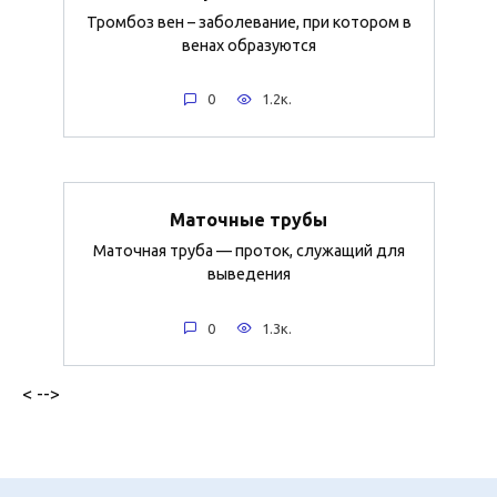
Тромбоз вен – заболевание, при котором в
венах образуются
0
1.2к.
Маточные трубы
Маточная труба — проток, служащий для
выведения
0
1.3к.
< -->