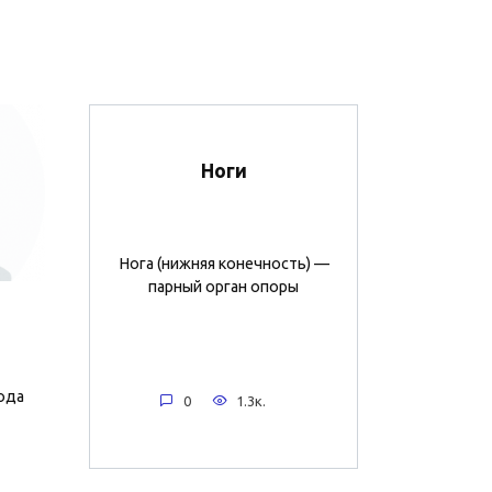
Ноги
Нога (нижняя конечность) —
парный орган опоры
ода
0
1.3к.