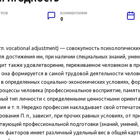
ТРОВ
КОММЕНТАРИИ
0
ocational adjustment) — совокупность психологических
я достижения им, при наличии специальных знаний, уме
одит также удовлетворение, переживаемое человеком в про
о: она формируется в самой трудовой деятельности челов
 в определенных социально-экономических условиях, фо
оцессы человека (профессиональное восприятие, память, 
ый тип личности с определенными ценностными ориента
я и т. п. Нередко профессия накладывает свой отпечаток
вания П. п., зависит, при прочих равных условиях, от п
вующей профессиональной подготовки (знаний, умений, н
х факторов имеет различный удельный вес в общей картине