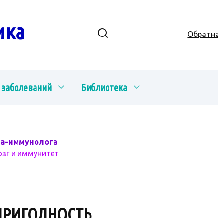
ика
Обратна
 заболеваний
Библиотека
ча-иммунолога
озг и иммунитет
ПРИГОДНОСТЬ