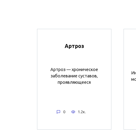
Артроз
Артроз — хроническое
Ин
заболевание суставов,
мо
проявляющееся
0
1.2к.