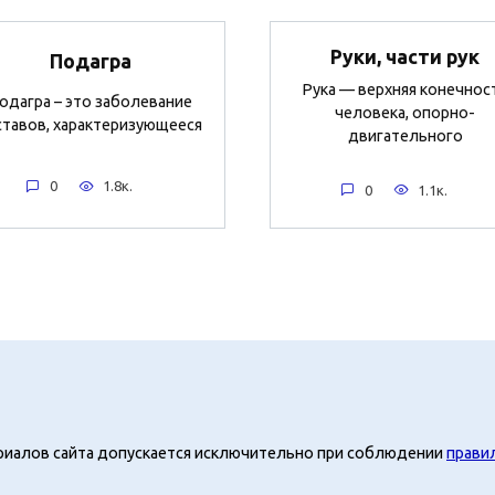
Руки, части рук
Подагра
Рука — верхняя конечнос
одагра – это заболевание
человека, опорно-
ставов, характеризующееся
двигательного
0
1.8к.
0
1.1к.
риалов сайта допускается исключительно при соблюдении
прави