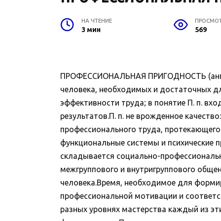
НА ЧТЕНИЕ
ПРОСМО
3 мин
569
ПРОФЕССИОНАЛЬНАЯ ПРИГОДНОСТЬ (англ. v
человека, необходимых и достаточных дл
эффективности труда; в понятие П. п. вх
результатов.П. п. не врожденное качеств
профессионального труда, протекающего
функциональные системы и психические пр
складывается социально-профессиональн
межгруппового и внутригруппового общени
человека.Время, необходимое для формиро
профессиональной мотивации и соответст
разных уровнях мастерства каждый из эти