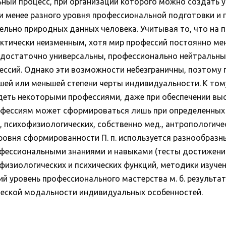
ьный процесс, при организации которого можно создать 
ли менее разного уровня профессиональной подготовки 
тельно природных данных человека. Учитывая то, что на 
актически неизменным, хотя мир профессий постоянно ме
достаточно универсальны, профессионально нейтральны 
ссий. Однако эти возможности небезграничны, поэтому 
шей или меньшей степени черты индивидуальности. К тому
деть некоторыми профессиями, даже при обеспечении выс
профессиям может сформироваться лишь при определенных 
 психофизиологических, собственно мед., антропологичес
овня сформированности П. п. используется разнообразны
фессиональными знаниями и навыками (тесты достижений
изиологических и психических функций, методики изуче
ий уровень профессионального мастерства м. б. результа
ческой модальности индивидуальных особенностей.