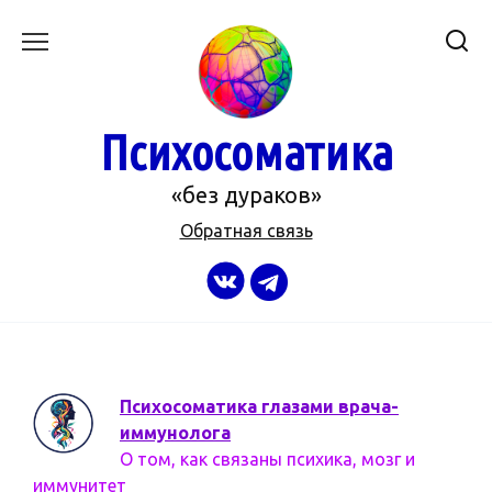
Перейти
к
содержанию
Психосоматика
«без дураков»
Обратная связь
Психосоматика глазами врача-
иммунолога
О том, как связаны психика, мозг и
иммунитет