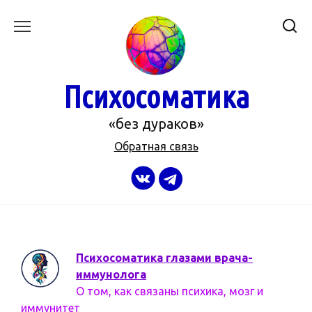
Перейти
к
содержанию
Психосоматика
«без дураков»
Обратная связь
Психосоматика глазами врача-
иммунолога
О том, как связаны психика, мозг и
иммунитет