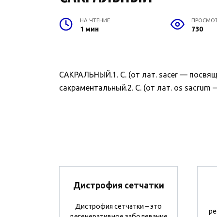
НА ЧТЕНИЕ
ПРОСМО
1 мин
730
САКРАЛЬНЫЙ.1. С. (от лат. sacer — посвя
сакраментальный.2. С. (от лат. os sacru
Дистрофия сетчатки
Дистрофия сетчатки – это
ре
дегенеративное заболевание