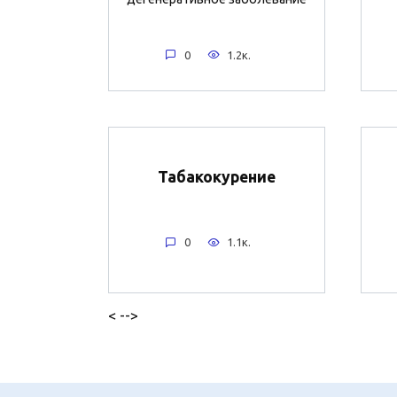
0
1.2к.
Табакокурение
0
1.1к.
< -->