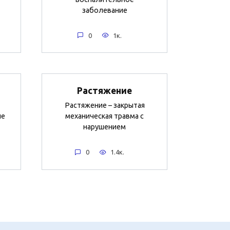
заболевание
0
1к.
Растяжение
Растяжение – закрытая
ие
механическая травма с
нарушением
0
1.4к.