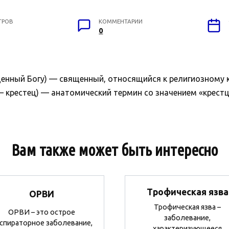
ТРОВ
КОММЕНТАРИИ
0
щенный Богу) — священный, относящийся к религиозному к
m — крестец) — анатомический термин со значением «крест
Вам также может быть интересно
Трофическая язва
ОРВИ
Трофическая язва –
ОРВИ – это острое
заболевание,
спираторное заболевание,
характеризующееся