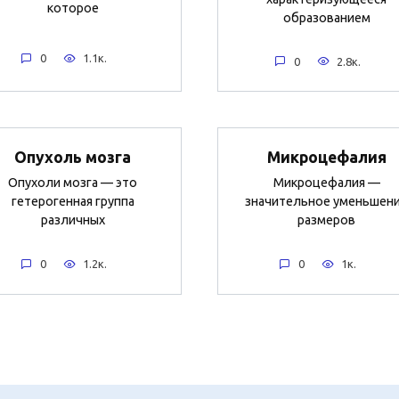
которое
образованием
0
1.1к.
0
2.8к.
Опухоль мозга
Микроцефалия
Опухоли мозга — это
Микроцефалия —
гетерогенная группа
значительное уменьшен
различных
размеров
0
1.2к.
0
1к.