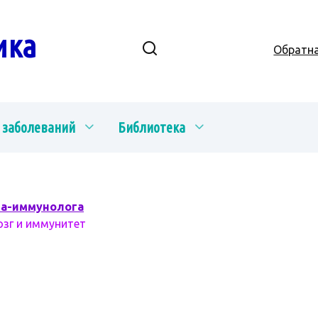
ика
Обратна
 заболеваний
Библиотека
ча-иммунолога
озг и иммунитет