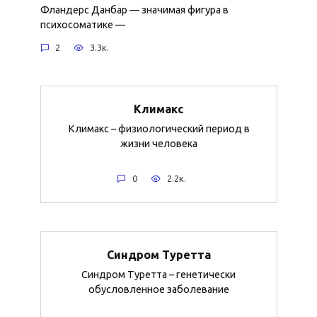
Фландерс Данбар — значимая фигура в
психосоматике —
2
3.3к.
Климакс
Климакс – физиологический период в
жизни человека
0
2.2к.
Синдром Туретта
Синдром Туретта – генетически
обусловленное заболевание