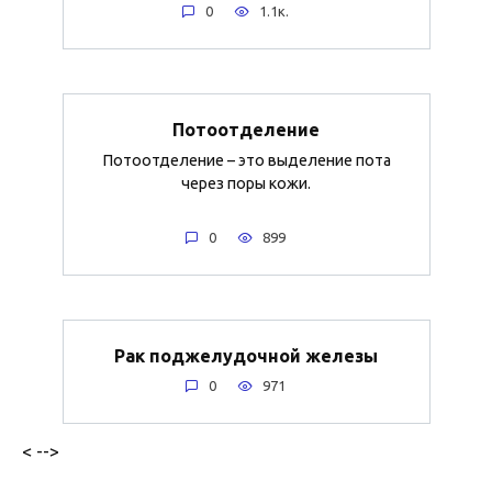
0
1.1к.
Потоотделение
Потоотделение – это выделение пота
через поры кожи.
0
899
Рак поджелудочной железы
0
971
< -->