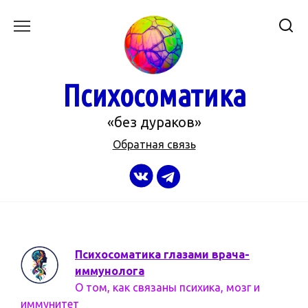
Перейти
к
содержанию
Психосоматика
«без дураков»
Обратная связь
Психосоматика глазами врача-
иммунолога
О том, как связаны психика, мозг и
иммунитет