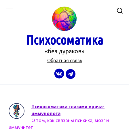
Перейти
к
содержанию
Психосоматика
«без дураков»
Обратная связь
Психосоматика глазами врача-
иммунолога
О том, как связаны психика, мозг и
иммунитет