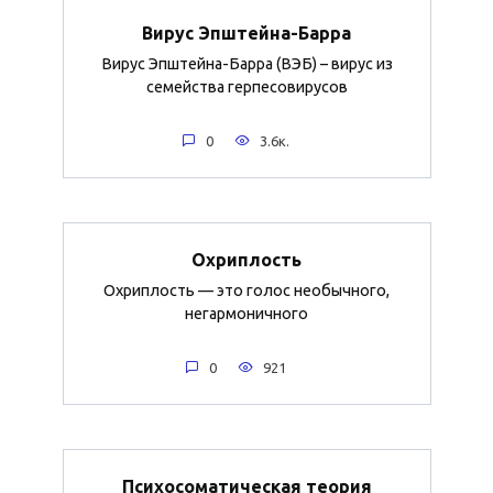
Вирус Эпштейна-Барра
Вирус Эпштейна-Барра (ВЭБ) – вирус из
семейства герпесовирусов
0
3.6к.
Охриплость
Охриплость — это голос необычного,
негармоничного
0
921
Психосоматическая теория