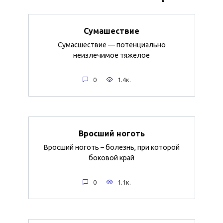
Сумашествие
Сумасшествие — потенциально
неизлечимое тяжелое
0
1.4к.
Вросший ноготь
Вросший ноготь – болезнь, при которой
боковой край
0
1.1к.