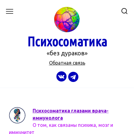
Перейти
к
содержанию
Психосоматика
«без дураков»
Обратная связь
Психосоматика глазами врача-
иммунолога
О том, как связаны психика, мозг и
иммунитет