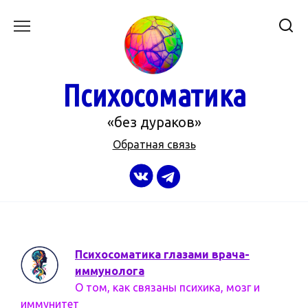
Перейти
к
содержанию
Психосоматика
«без дураков»
Обратная связь
Психосоматика глазами врача-
иммунолога
О том, как связаны психика, мозг и
иммунитет