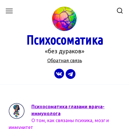
Перейти
к
содержанию
Психосоматика
«без дураков»
Обратная связь
Психосоматика глазами врача-
иммунолога
О том, как связаны психика, мозг и
иммунитет