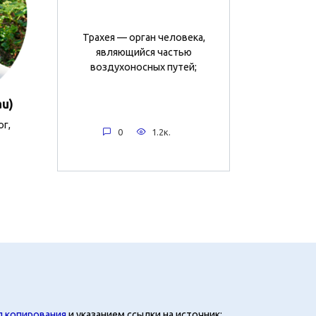
Трахея — орган человека,
являющийся частью
воздухоносных путей;
au)
ог,
0
1.2к.
л копирования
и указанием ссылки на источник: