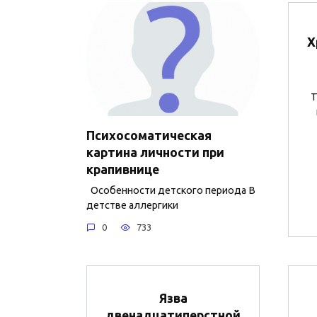
Х
Т
Психосоматическая
картина личности при
крапивнице
Особенности детского периода В
детстве аллергики
0
733
Язва
двенадцатиперстной