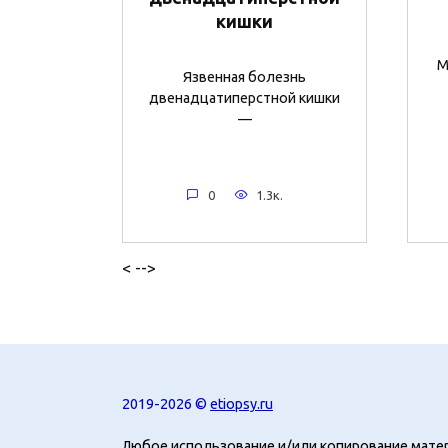
кишки
М
Язвенная болезнь
двенадцатиперстной кишки
—
0
1.3к.
< -->
2019-2026 ©
etiopsy.ru
Любое использование и/или копирование мате