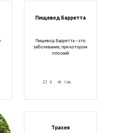
Пищевод Барретта
е
Пищевод Барретта – это
заболевание, при котором
плоский
0
1.6к.
Трахея