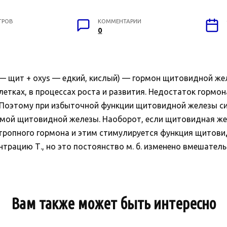
ТРОВ
КОММЕНТАРИИ
0
eos — щит + oxys — едкий, кислый) — гормон щитовидной ж
летках, в процессах роста и развития. Недостаток гормон
 Поэтому при избыточной функции щитовидной железы си
самой щитовидной железы. Наоборот, если щитовидная же
ропного гормона и этим стимулируется функция щитовидно
ацию Т., но это постоянство м. б. изменено вмешательств
Вам также может быть интересно