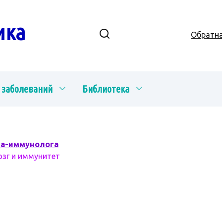
ика
Обратна
 заболеваний
Библиотека
ча-иммунолога
озг и иммунитет