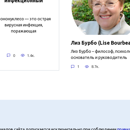
инфекционный
ононуклеоз — это острая
вирусная инфекция,
поражающая
Лиз Бурбо (Lise Bourbe
Лиз Бурбо – философ, психол
0
1.4к.
основатель и руководитель
1
8.7к.
риалов сайта допускается исключительно при соблюдении
прави