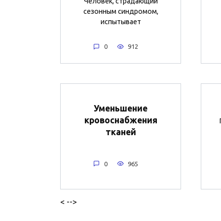
Человек, страдающий
сезонным синдромом,
испытывает
0
912
Уменьшение
кровоснабжения
тканей
0
965
< -->