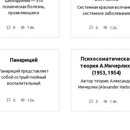
Шизофрения — это
психическая болезнь,
Системная красная волчанк
проявляющаяся
системное заболевани
0
1.6к.
0
1.2к.
Психосоматическа
Панариций
теория А.Мичерлих
Панариций представляет
(1953, 1954)
собой острый гнойный
Автор теории: Александ
воспалительный
Мичерлих (Alexander Harb
0
1.5к.
0
1.4к.