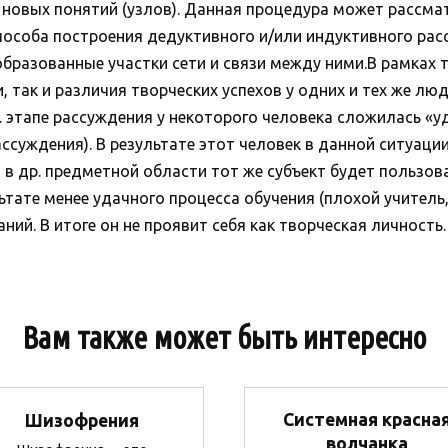
 новых понятий (узлов). Данная процедура может рассма
пособа построения дедуктивного и/или индуктивного ра
ее образованные участки сети и связи между ними.В рамка
 так и различия творческих успехов у одних и тех же лю
л. этапе рассуждения у некоторого человека сложилась «
ссуждения). В результате этот человек в данной ситуации
в др. предметной области тот же субъект будет пользова
льтате менее удачного процесса обучения (плохой учитель
ий. В итоге он не проявит себя как творческая личность. (
Вам также может быть интересно
Системная красна
Шизофрения
волчанка