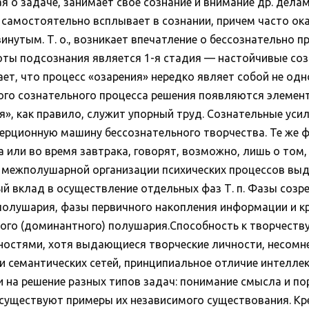
 о задаче, занимает свое сознание и внимание др. делам
самостоятельно всплывает в сознании, причем часто оказ
нутым. Т. о., возникает впечатление о бессознательно 
ты подсознания является 1-я стадия — настойчивые со
т, что процесс «озарения» нередко являет собой не од
ного сознательного процесса решения появляются элеме
ения», как правило, служит упорный труд. Сознательные уси
рционную машину бессознательного творчества. Те же фа
а или во время завтрака, говорят, возможно, лишь о том
х межполушарной организации психических процессов вы
й вклад в осуществление отдельных фаз Т. п. Фазы созрев
полушария, фазы первичного накопления информации и к
ого (доминантного) полушария.Способность к творчеству 
ностями, хотя выдающиеся творческие личности, несомн
ии семантических сетей, принципиальное отличие интелле
 на решение разных типов задач: понимание смысла и п
 существуют примеры их независимого существования. Кр