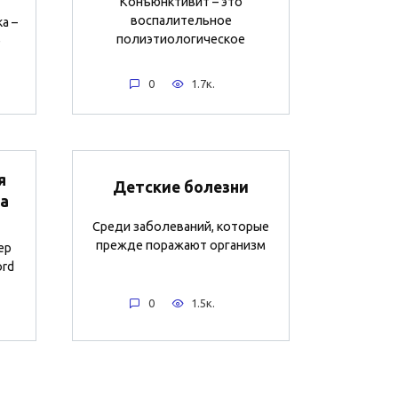
Конъюнктивит – это
воспалительное
а –
полиэтиологическое
е
0
1.7к.
я
Детские болезни
а
Среди заболеваний, которые
прежде поражают организм
ер
ord
0
1.5к.