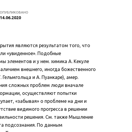
ОПУБЛИКОВАНО
14.06.2020
крытия являются результатом того, что
или «увиденное». Подобные
ы элементов и у нем. химика А. Кекуле
наличием внешнего, иногда божественного
Гельмгольца и А. Пуанкаре), амер.
ешения сложных проблем люди вначале
формации, осуществляют попытки
упает, «забывая» о проблеме на дни и
тсутствие видимого прогресса в решении
равильности решения. См. также Мышление
ота подсознания. По данным