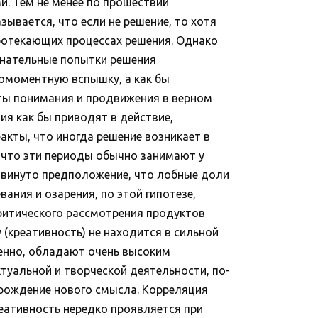
и. Тем не менее по прошествии
ывается, что если не решение, то хотя
протекающих процессах решения. Однако
знательные попытки решения
номоментную вспышку, а как бы
нты понимания и продвижения в верном
лия как бы приводят в действие,
кты, что иногда решение возникает в
, что эти периоды обычно занимают у
двинуто предположение, что лобные доли
ания и озарения, по этой гипотезе,
ритического рассмотрения продуктов
(креативность) не находится в сильной
енно, обладают очень высоким
ктуальной и творческой деятельности, по-
орождение нового смысла. Корреляция
еативность нередко проявляется при