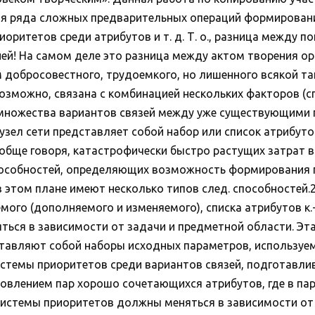
ия ряда сложных предварительных операций формировани
иоритетов среди атрибутов и т. д. Т. о., разница между
ией! На самом деле это разница между актом творения о
 добросовестного, трудоемкого, но лишенного всякой та
озможно, связана с комбинацией нескольких факторов (с
 множества вариантов связей между уже существующими п
узел сети представляет собой набор или список атрибут
обще говоря, катастрофически быстро растущих затрат вр
пособностей, определяющих возможность формирования п
в этом плане имеют несколько типов след. способностей
мого (дополняемого и изменяемого), списка атрибутов к.-
ться в зависимости от задачи и предметной области. Эта
тавляют собой наборы исходных параметров, используем
темы приоритетов среди вариантов связей, подготавлив
становлением пар хорошо сочетающихся атрибутов, где в п
 системы приоритетов должны меняться в зависимости о