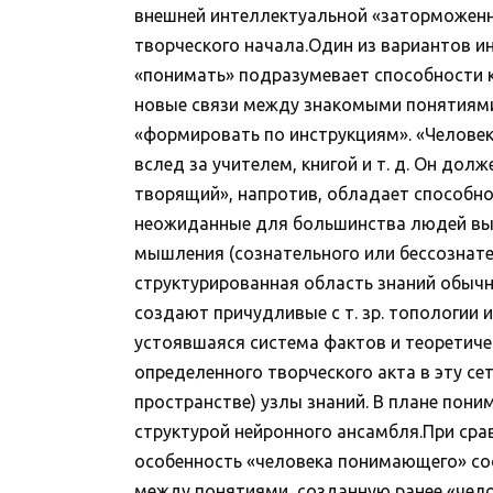
внешней интеллектуальной «заторможенн
творческого начала.Один из вариантов ин
«понимать» подразумевает способности к
новые связи между знакомыми понятиями
«формировать по инструкциям». «Человек
вслед за учителем, книгой и т. д. Он до
творящий», напротив, обладает способн
неожиданные для большинства людей выв
мышления (сознательного или бессознате
структурированная область знаний обычно
создают причудливые с т. зр. топологии 
устоявшаяся система фактов и теоретиче
определенного творческого акта в эту с
пространстве) узлы знаний. В плане пони
структурой нейронного ансамбля.При сра
особенность «человека понимающего» сост
между понятиями, созданную ранее «чело