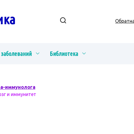
ика
Обратна
 заболеваний
Библиотека
ча-иммунолога
озг и иммунитет