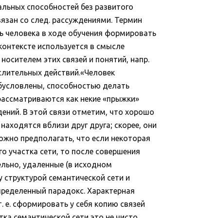
льных способностей без развитого
вязан со след. рассуждениями. Термин
ть человека в ходе обучения формировать
онтексте используется в смысле
осителем этих связей и понятий, напр.
ыслительных действий.«Человек
бусловлены, способностью делать
ассматриваются как некие «прыжки»
ений. В этой связи отметим, что хорошо
аходятся вблизи друг друга; скорее, они
можно предполагать, что если некоторая
о участка сети, то после совершения
ельно, удаленные (в исходном
у структурой семантической сети и
пределенный парадокс. Характерная
 е. сформировать у себя копию связей
ка семантической сети это не чисто