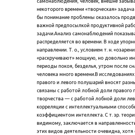
самонаблюдения, человек, внешне забывая
некоторого времени «творческая» задача 
бы понимание проблемы оказалось продви
важной предпосылкой продуктивной рабо
задачи.Анализ самонаблюдений показывае
распределяется во времени. В ходе упор
направлении. Т. о., условием т. н. «озар
«раскручивают» мощную, но довольно ине
периоды покоя, безделья, утром после сн
человека много времени.В исследования
правого и левого полушарий вносят разны
связаны с работой лобной доли правого 
творчества — с работой лобной доли лев
корреляции с интеллектуальными способ
коэффициентом интеллекта. С т. зр. теор
видимому, заключается в направленности
этих видов деятельности очевидна, хотя