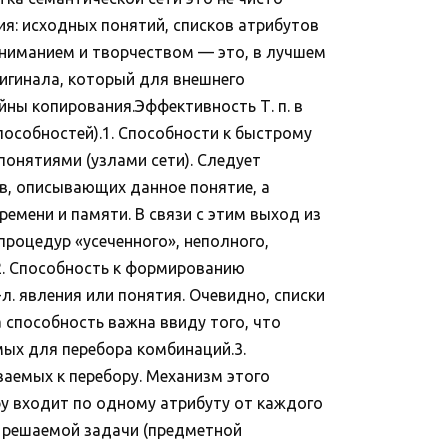
я: исходных понятий, списков атрибутов
 пониманием и творчеством — это, в лучшем
ригинала, который для внешнего
йны копирования.Эффективность Т. п. в
пособностей).1. Способности к быстрому
онятиями (узлами сети). Следует
ов, описывающих данное понятие, а
емени и памяти. В связи с этим выход из
роцедур «усеченного», неполного,
.2. Способность к формированию
л. явления или понятия. Очевидно, списки
 способность важна ввиду того, что
ых для перебора комбинаций.3.
аемых к перебору. Механизм этого
ару входит по одному атрибуту от каждого
т решаемой задачи (предметной