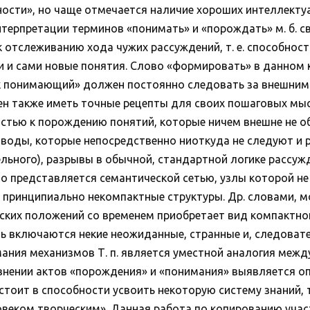
ости», но чаще отмечается наличие хороших интеллектуа
терпретации терминов «понимать» и «порождать» м. б. с
 отслеживанию хода чужих рассуждений, т. е. способнос
 и сами новые понятия. Слово «формировать» в данном к
 понимающий» должен постоянно следовать за внешним н
лжен также иметь точные рецепты для своих пошаговых м
остью к порождению понятий, которые ничем внешне не о
оды, которые непосредственно ниоткуда не следуют и р
льного), разрывы в обычной, стандартной логике рассужд
 представляется семантической сетью, узлы которой не н
и принципиально некомпактные структуры. Др. словами, 
ских положений со временем приобретает вид компактног
еть включаются некие неожиданные, странные и, следоват
мания механизмов Т. п. является уместной аналогия межд
внении актов «порождения» и «понимания» выявляется о
оит в способности усвоить некоторую систему знаний, т.
веком творческим». Данная работа по копированию участ