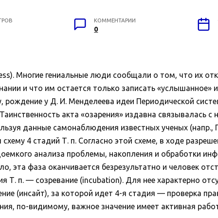
ТРОВ
КОММЕНТАРИИ
0
ess). Многие гениальные люди сообщали о том, что их от
знании и что им остается только записать «услышанное» 
 рождение у Д. И. Менделеева идеи Периодической систем
Таинственность акта «озарения» издавна связывалась с 
ьзуя данные самонаблюдения известных ученых (напр., Г. 
л схему 4 стадий Т. п. Согласно этой схеме, в ходе разр
доемкого анализа проблемы, накопления и обработки ин
ло, эта фаза оканчивается безрезультатно и человек отст
ия Т. п. — созревание (incubation). Для нее характерно о
ение (инсайт), за которой идет 4-я стадия — проверка п
ания, по-видимому, важное значение имеет активная раб