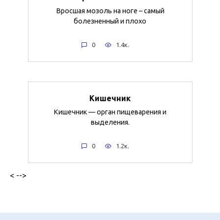
Вросшая мозоль на ноге – самый
болезненный и плохо
0
1.4к.
Кишечник
Кишечник — орган пищеварения и
выделения.
0
1.2к.
< -->