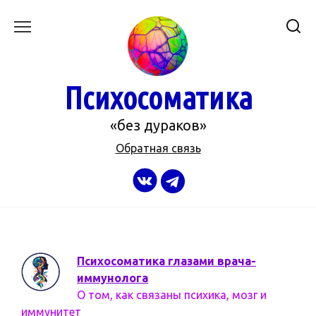
Перейти
к
содержанию
Психосоматика
«без дураков»
Обратная связь
Психосоматика глазами врача-
иммунолога
О том, как связаны психика, мозг и
иммунитет