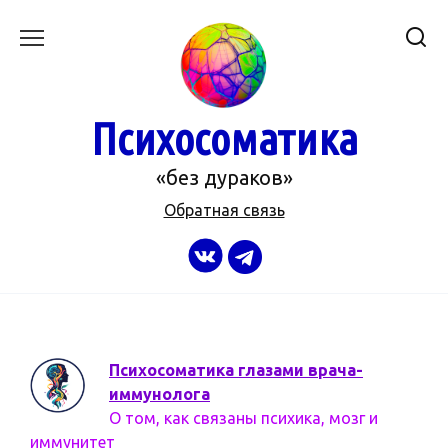
Перейти
к
содержанию
Психосоматика
«без дураков»
Обратная связь
Психосоматика глазами врача-
иммунолога
О том, как связаны психика, мозг и
иммунитет