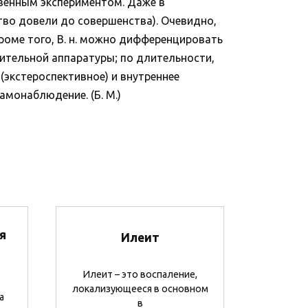
венным экспериментом. Даже в
тво довели до совершенства). Очевидно,
роме того, В. н. можно дифференцировать
рительной аппаратуры; по длительности,
 (экстероспективное) и внутреннее
амонаблюдение. (Б. М.)
я
Илеит
Илеит – это воспаление,
локализующееся в основном
а
в