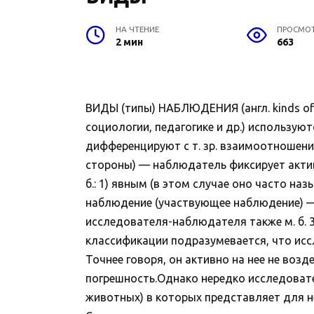
НА ЧТЕНИЕ
ПРОСМО
2 мин
663
ВИДЫ (типы) НАБЛЮДЕНИЯ (англ. kinds of 
социологии, педагогике и др.) использую
дифференцируют с т. зр. взаимоотношен
стороны) — наблюдатель фиксирует актив
б.: 1) явным (в этом случае оно часто н
наблюдение (участвующее наблюдение) — 
исследователя-наблюдателя также м. б. 3
классификации подразумевается, что исс
Точнее говоря, он активно на нее не воз
погрешность.Однако нередко исследовате
животных) в которых представляет для н