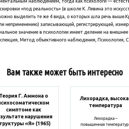
ментальным наблюдением, тогда как психологи — естест
кировки «под реальность» (в школе К. Левина это искусс
ожно выделить те же 4 вида, о которых шла речь выше.К
(или неприменению) записывающей, регистрирующей, изме
иальное значение в психологии имеет деление на внешнее
спекция, Метод объективного наблюдения, Психология, С
Вам также может быть интересно
Теория Г. Аммона о
Лихорадка, высока
психосоматическом
температура
симптоме как
езультате нарушения
Лихорадка –
труктуры «Я» (1965)
повышенная температур