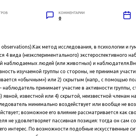
ТРОВ
КОММЕНТАРИИ
0
observations).Как метод исследования, в психологии и гу
тся 4 вида (неэкспериментального) экстероспективного 
ий наблюдаемых людей (или животных) и наблюдателя.В
ность изучаемой группы со стороны, не принимая участия
азывается «обычным») или 2) скрытым (напр., с помощью п
наблюдатель принимает участие в активности группы, ст
) явной, известной или 4) скрытой, неизвестной членам 
ледователь минимально воздействует или вообще не воз
действует; возможное его влияние рассматривается как с
ля не удовлетворяет пассивная позиция: тогда он сам со
его интерес. По возможности подобные искусственные си