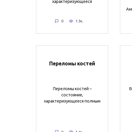
характеризующееся
Ам
0
1.3к.
Переломы костей
Переломы костей –
Б
состояние,
характеризующееся полным
0
1.4к.