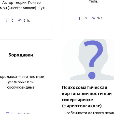
тела.
Автор теории: Гюнтер
мон (Guenter Ammon) Суть
0
924
0
2.1к.
Бородавки
ородавки — это плотные
узелковые или
Психосоматическая
сосочковидные
картина личности при
гипертиреозе
(тиреотоксикозе)
Особенности детского пери
0
1.1к.