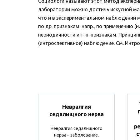
Социологи называют этот метод экспери
лаборатории можно достичь искусной мас
что и в экспериментальном наблюдении м
по др. признакам: напр., по применению 
периодичности и т. п. признакам. Принцип
(интроспективное) наблюдение. См. Интро
Невралгия
седалищного нерва
р
Невралгия седалищного
с
нерва – заболевание,