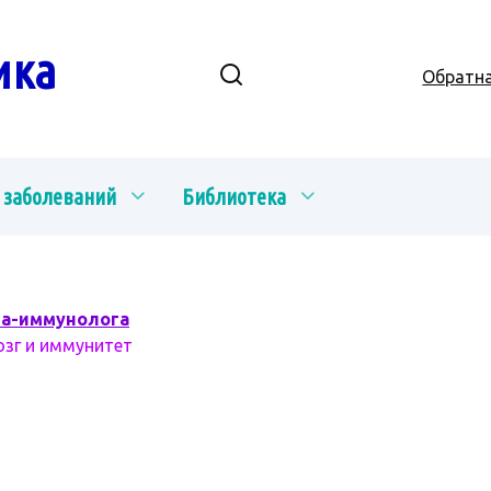
ика
Обратна
 заболеваний
Библиотека
ча-иммунолога
озг и иммунитет