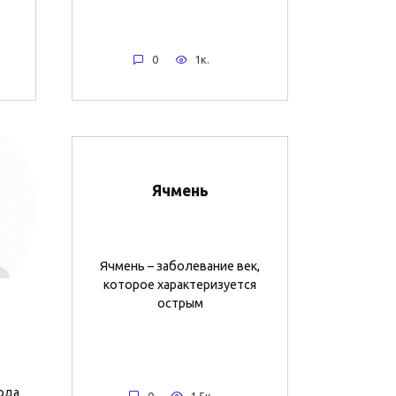
0
1к.
Ячмень
Ячмень – заболевание век,
которое характеризуется
острым
ода
0
1.5к.