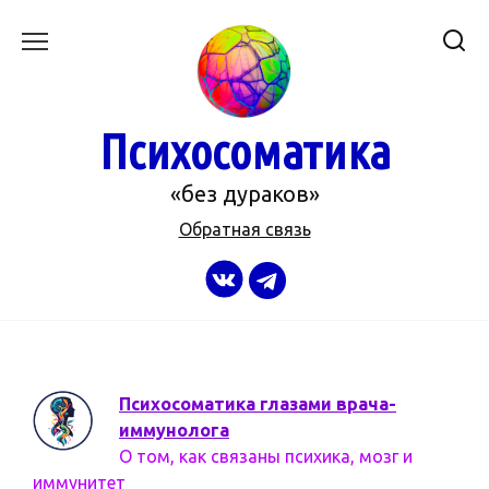
Перейти
к
содержанию
Психосоматика
«без дураков»
Обратная связь
Психосоматика глазами врача-
иммунолога
О том, как связаны психика, мозг и
иммунитет