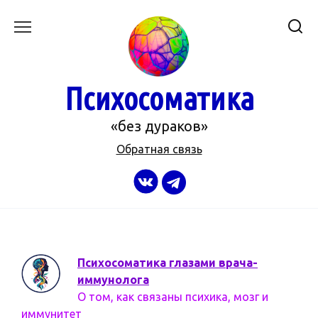
Перейти
к
содержанию
Психосоматика
«без дураков»
Обратная связь
Психосоматика глазами врача-
иммунолога
О том, как связаны психика, мозг и
иммунитет