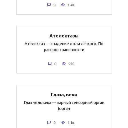
0
1.4к.
Ателектазы
Ателектаз — спадение доли лёгкого. По
распространённости
0
950
Глаза, веки
Глаз человека — парный сенсорный орган
(орган
0
1.1к.