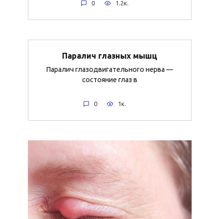
0
1.2к.
Паралич глазных мышц
Паралич глазодвигательного нерва —
состояние глаз в
0
1к.