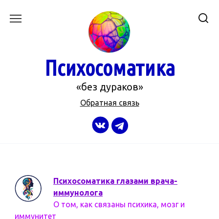
Перейти
к
содержанию
Психосоматика
«без дураков»
Обратная связь
Психосоматика глазами врача-
иммунолога
О том, как связаны психика, мозг и
иммунитет