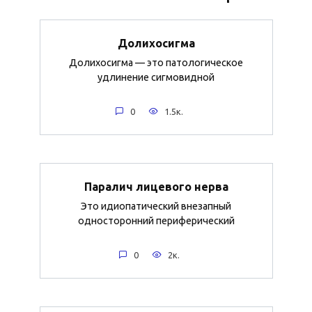
Долихосигма
Долихосигма — это патологическое
удлинение сигмовидной
0
1.5к.
Паралич лицевого нерва
Это идиопатический внезапный
односторонний периферический
0
2к.