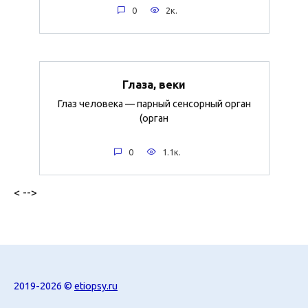
0
2к.
Глаза, веки
Глаз человека — парный сенсорный орган
(орган
0
1.1к.
< -->
2019-2026 ©
etiopsy.ru