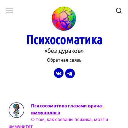
Перейти
к
содержанию
Психосоматика
«без дураков»
Обратная связь
Психосоматика глазами врача-
иммунолога
О том, как связаны психика, мозг и
иммунитет