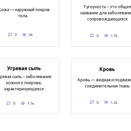
Тугоухость – это обще
Кожа — наружный покров
название для заболевани
тела.
сопровождающихся
0
3к.
0
1.7к.
Угревая сыпь
Кровь
гревая сыпь – заболевание
Кровь — жидкая и подвиж
кожного покрова,
соединительная ткань
характеризующееся
0
1.2к.
0
1.1к.