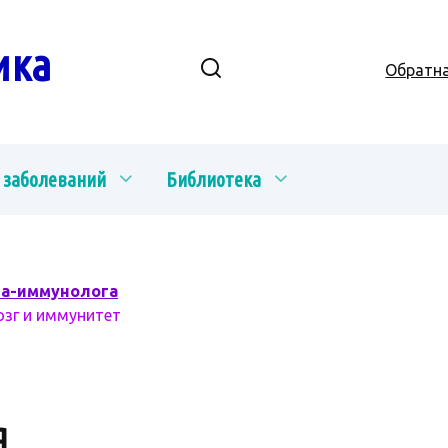
ика
Обратна
 заболеваний
Библиотека
ча-иммунолога
озг и иммунитет
Я