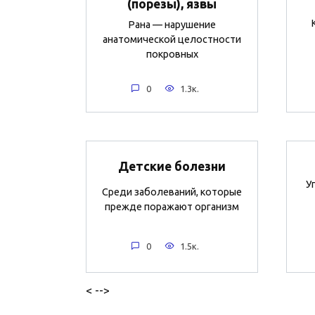
(порезы), язвы
Рана — нарушение
анатомической целостности
покровных
0
1.3к.
Детские болезни
У
Среди заболеваний, которые
прежде поражают организм
0
1.5к.
< -->