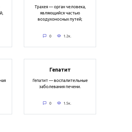
е
Трахея — орган человека,
й,
являющийся частью
воздухоносных путей;
0
1.2к.
Гепатит
ная
Гепатит — воспалительные
заболевания печени.
0
1.5к.