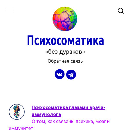
Перейти
к
содержанию
Психосоматика
«без дураков»
Обратная связь
Психосоматика глазами врача-
иммунолога
О том, как связаны психика, мозг и
иммунитет