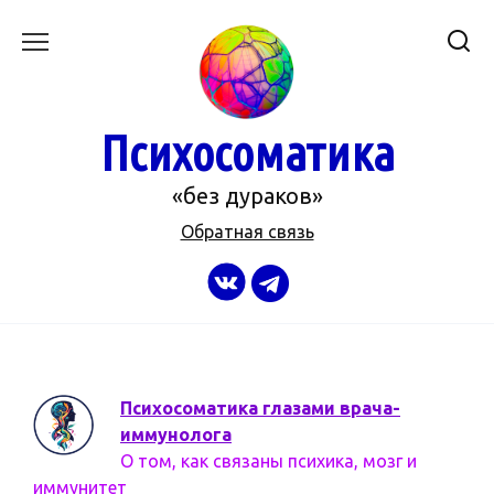
Перейти
к
содержанию
Психосоматика
«без дураков»
Обратная связь
Психосоматика глазами врача-
иммунолога
О том, как связаны психика, мозг и
иммунитет