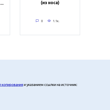
(из носа)
 —
0
1.1к.
л копирования
и указанием ссылки на источник: