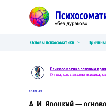
Перейти
к
Психосомат
содержанию
«без дураков»
Основы психосоматики
Причины
Психосоматика глазами вра
О том, как связаны психика, м
ГЛАВНАЯ
А. И. Яроцкий — осно