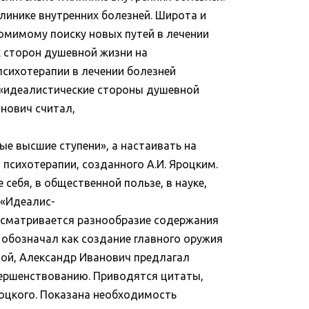
линике внутренних болезней. Широта и
томимому поиску новых путей в лечении
х сторон душевной жизни на
психотерапии в лечении болезней
 «идеалистические стороны душевной
нович считал,
ые высшие ступени», а настаивать на
сихотерапии, созданного А.И. Яроцким.
себя, в общественной пользе, в науке,
 «Идеалис-
ассматривается разнообразие содержания
 обозначал как создание главного оружия
дой, Александр Иванович предлагал
вершенствованию. Приводятся цитаты,
роцкого. Показана необходимость