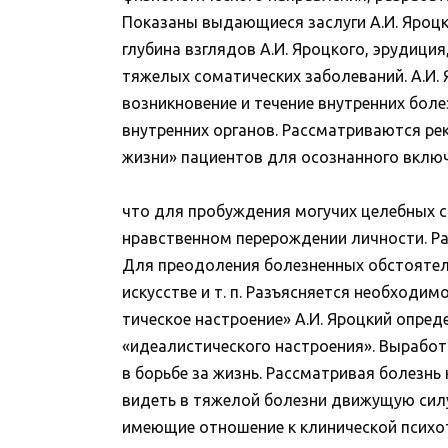
Показаны выдающиеся заслуги А.И. Яроцк
глубина взглядов А.И. Яроцкого, эрудици
тяжелых соматических заболеваний. А.И.
возникновение и течение внутренних бол
внутренних органов. Рассматриваются ре
жизни» пациентов для осознанного включ
что для пробуждения могучих целебных си
нравственном перерождении личности. Р
Для преодоления болезненных обстоятельс
искусстве и т. п. Разъясняется необходи
тическое настроение» А.И. Яроцкий опре
«идеалистического настроения». Выработ
в борьбе за жизнь. Рассматривая болезн
видеть в тяжелой болезни движущую сил
имеющие отношение к клинической психот