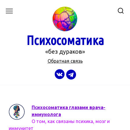
Перейти
к
содержанию
Психосоматика
«без дураков»
Обратная связь
Психосоматика глазами врача-
иммунолога
О том, как связаны психика, мозг и
иммунитет