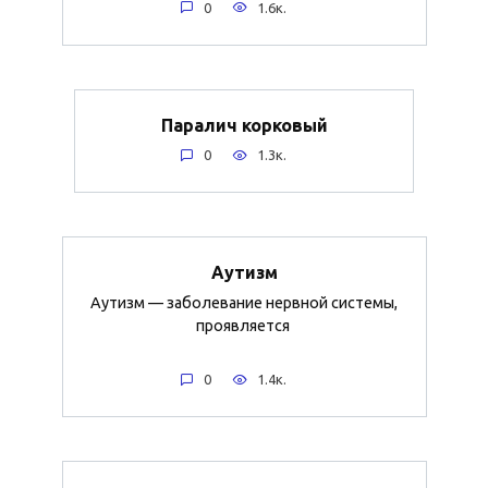
0
1.6к.
Паралич корковый
0
1.3к.
Аутизм
Аутизм — заболевание нервной системы,
проявляется
0
1.4к.