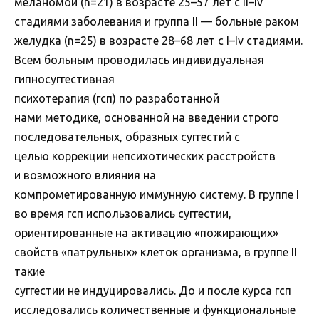
меланомой (n=21) в возрасте 25–57 лет с II–Iv
стадиями заболевания и группа II — больные раком
желудка (n=25) в возрасте 28–68 лет с I–Iv стадиями.
Всем больным проводилась индивидуальная
гипносуггестивная
психотерапия (гсп) по разработанной
нами методике, основанной на введении строго
последовательных, образных суггестий с
целью коррекции непсихотических расстройств
и возможного влияния на
компрометированную иммунную систему. В группе I
во время гсп использовались суггестии,
ориентированные на активацию «пожирающих»
свойств «патрульных» клеток организма, в группе II
такие
суггестии не индуцировались. До и после курса гсп
исследовались количественные и функциональные