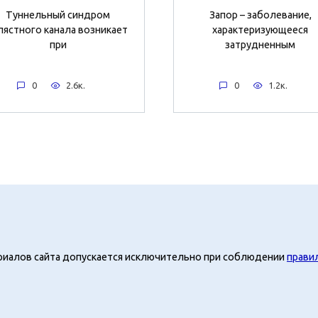
Туннельный синдром
Запор – заболевание,
пястного канала возникает
характеризующееся
при
затрудненным
0
2.6к.
0
1.2к.
риалов сайта допускается исключительно при соблюдении
прави