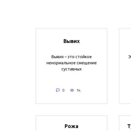
Вывих
Вывих – это стойкое
Э
ненормальное смещение
суставных
0
1к.
Рожа
Т