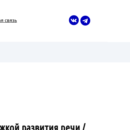
я связь
жкой развития речи /