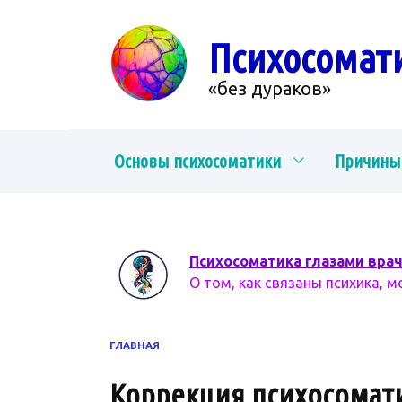
Перейти
к
Психосомат
содержанию
«без дураков»
Основы психосоматики
Причины
Психосоматика глазами вра
О том, как связаны психика, м
ГЛАВНАЯ
Коррекция психосомати