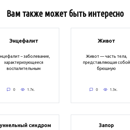
Вам также может быть интересно
Энцефалит
Живот
нцефалит – заболевание,
Живот — часть тела,
характеризующееся
представляющая собой
воспалительным
брюшную
0
1.7к.
0
1.3к.
уннельный синдром
Запор