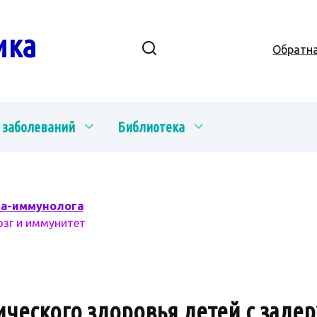
ика
Обратна
 заболеваний
Библиотека
ча-иммунолога
озг и иммунитет
ческого здоровья детей с задер