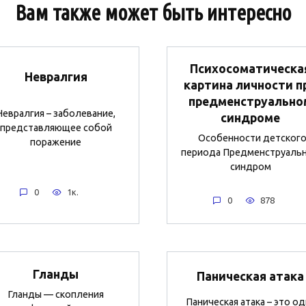
Вам также может быть интересно
Психосоматическа
Невралгия
картина личности п
предменструально
Невралгия – заболевание,
синдроме
представляющее собой
Особенности детског
поражение
периода Предменструаль
синдром
0
1к.
0
878
Гланды
Паническая атака
Гланды — скопления
Паническая атака – это од