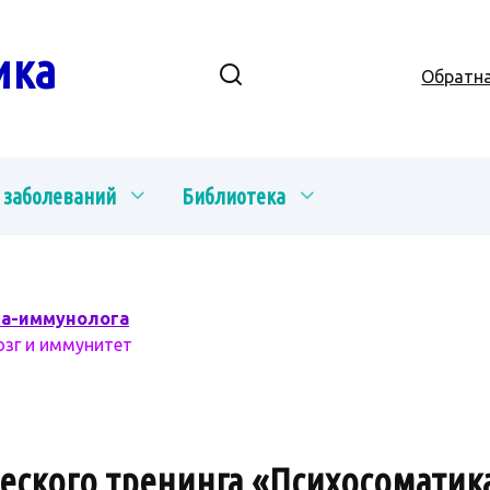
ика
Обратна
 заболеваний
Библиотека
ча-иммунолога
озг и иммунитет
ского тренинга «Психосоматика