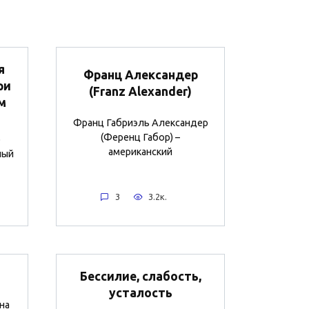
я
Франц Александер
ри
(Franz Alexander)
м
Франц Габриэль Александер
(Ференц Габор) –
о
американский
ный
3
3.2к.
Бессилие, слабость,
усталость
на