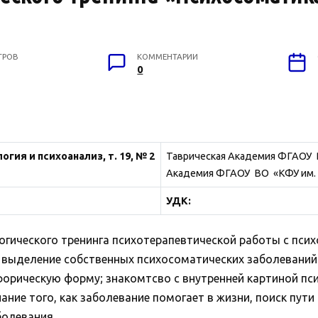
ТРОВ
КОММЕНТАРИИ
0
гия и психоанализ, т. 19, № 2
Таврическая Академия ФГАОУ В
Академия ФГАОУ ВО «КФУ им. 
УДК:
огического тренинга психотерапевтической работы с пс
 выделение собственных психосоматических заболеваний 
орическую форму; знакомтсво с внутренней картиной пс
ние того, как заболевание помогает в жизни, поиск пути
болевания.