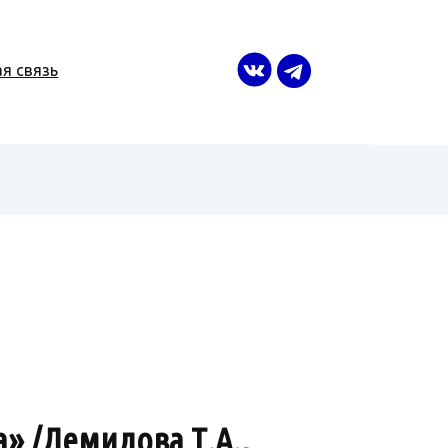
я связь
» /Демидова Т.А.,