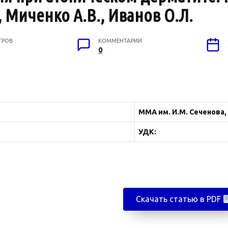
, Миченко А.В., Иванов О.Л.
ТРОВ
КОММЕНТАРИИ
0
ММА им. И.М. Сеченова,
УДК:
Скачать статью в PDF