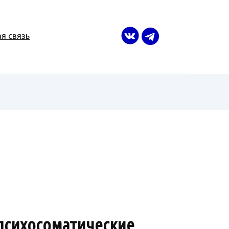
я связь
психосоматические