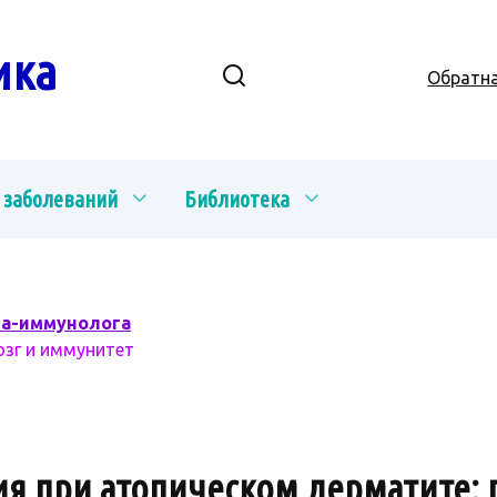
ика
Обратна
 заболеваний
Библиотека
ча-иммунолога
озг и иммунитет
я при атопическом дерматите: 