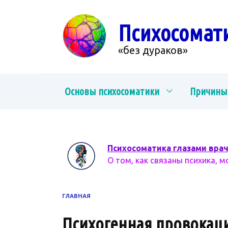
Перейти
к
Психосомат
содержанию
«без дураков»
Основы психосоматики
Причины
Психосоматика глазами вра
О том, как связаны психика, м
ГЛАВНАЯ
Психогенная провокаци