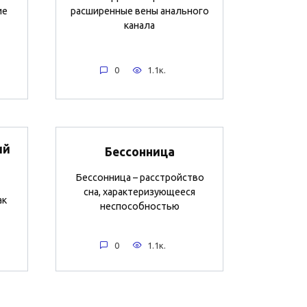
ие
расширенные вены анального
канала
0
1.1к.
ий
Бессонница
Бессонница – расстройство
сна, характеризующееся
ак
неспособностью
0
1.1к.