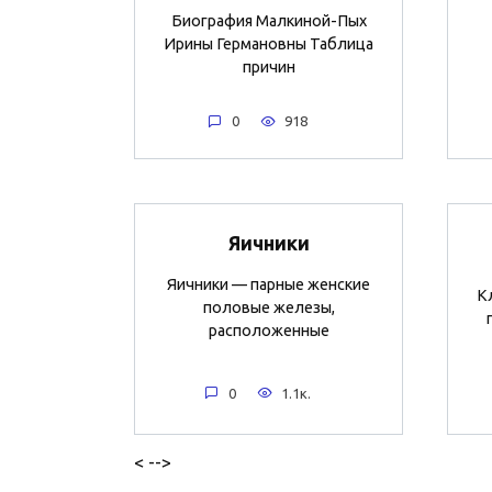
Биография Малкиной-Пых
Ирины Германовны Таблица
причин
0
918
Яичники
Яичники — парные женские
К
половые железы,
расположенные
0
1.1к.
< -->