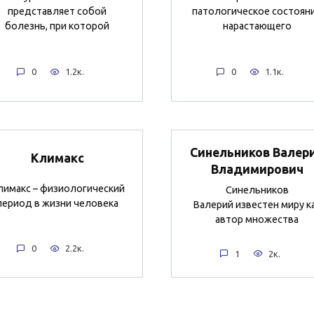
представляет собой
патологическое состоян
болезнь, при которой
нарастающего
0
1.2к.
0
1.1к.
Синельников Валер
Климакс
Владимирович
лимакс – физиологический
Синельников
период в жизни человека
Валерий известен миру к
автор множества
0
2.2к.
1
2к.