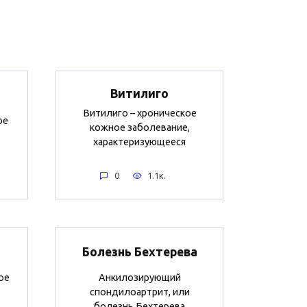
Витилиго
Витилиго – хроническое
ое
кожное заболевание,
характеризующееся
0
1.1к.
Болезнь Бехтерева
ое
Анкилозирующий
спондилоартрит, или
болезнь Бехтерева