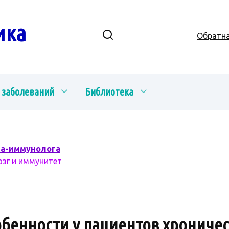
ика
Обратна
 заболеваний
Библиотека
ча-иммунолога
озг и иммунитет
обенности у пациентов хрониче