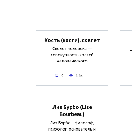
Кость (кости), скелет
Скелет человека —
Т
совокупность костей
человеческого
0
1.1к.
Лиз Бурбо (Lise
Bourbeau)
Лиз Бурбо – философ,
психолог, основатель и