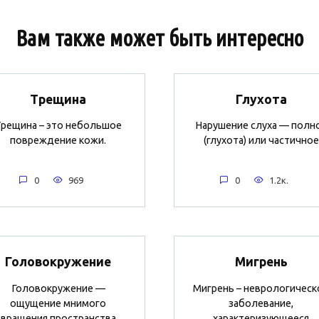
Вам также может быть интересно
Трещина
Глухота
рещина – это небольшое
Нарушение слуха — полн
повреждение кожи.
(глухота) или частичное
0
969
0
1.2к.
Головокружение
Мигрень
Головокружение —
Мигрень – неврологическ
ощущение мнимого
заболевание,
вращения пространства
характеризующееся