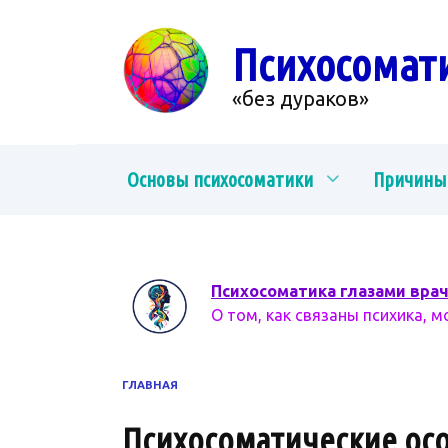
Перейти
к
Психосомат
содержанию
«без дураков»
Основы психосоматики
Причины
Психосоматика глазами вра
О том, как связаны психика, м
ГЛАВНАЯ
Психосоматические ос