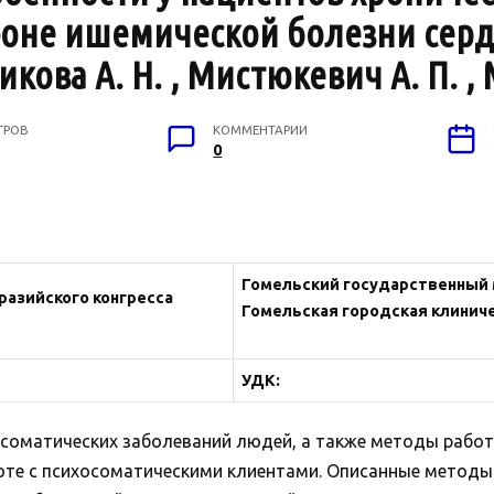
фоне ишемической болезни серд
ова А. Н. , Мистюкевич А. П. , 
ТРОВ
КОММЕНТАРИИ
0
Гомельский государственный 
разийского конгресса
Гомельская городская клинич
УДК:
осоматических заболеваний людей, а также методы рабо
оте с психосоматическими клиентами. Описанные методы 