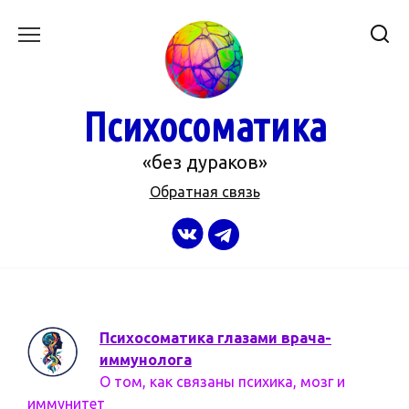
Перейти
к
содержанию
Психосоматика
«без дураков»
Обратная связь
Психосоматика глазами врача-
иммунолога
О том, как связаны психика, мозг и
иммунитет