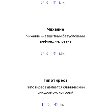
0
1.1к.
Чихание
Чихание — защитный безусловный
рефлекс человека
0
1.3к.
Гипотиреоз
Гипотиреоз является клиническим
синдромом, который
0
1к.