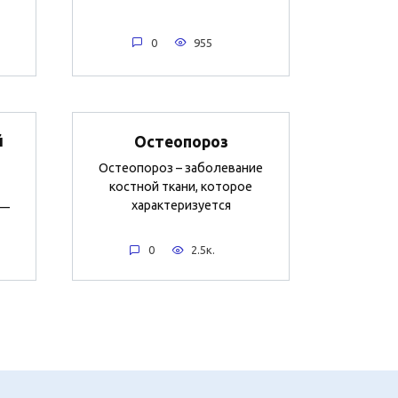
0
955
й
Остеопороз
Остеопороз – заболевание
костной ткани, которое
характеризуется
 —
0
2.5к.