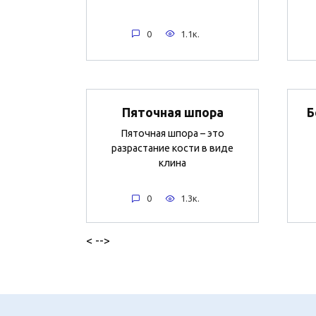
0
1.1к.
Пяточная шпора
Б
Пяточная шпора – это
разрастание кости в виде
клина
0
1.3к.
< -->