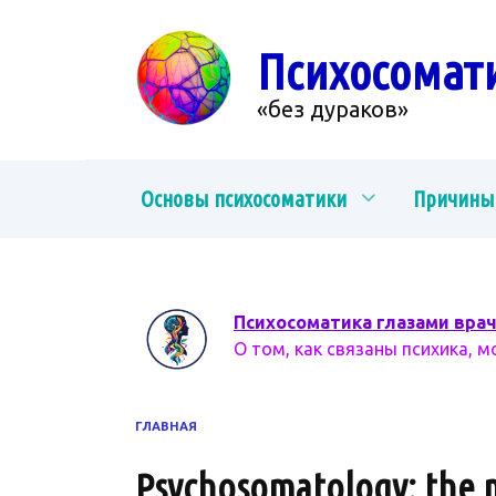
Перейти
к
Психосомат
содержанию
«без дураков»
Основы психосоматики
Причины
Психосоматика глазами вра
О том, как связаны психика, м
ГЛАВНАЯ
Psychosomatology: the me