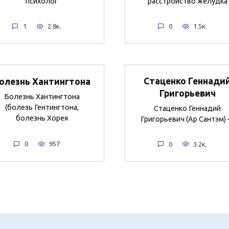
психолог
расстройство желудка
1
2.8к.
0
1.5к.
Стаценко Геннади
олезнь Хантингтона
Григорьевич
Болезнь Хантингтона
(болезь Гентингтона,
Стаценко Геннадий
болезнь Хорея
Григорьевич (Ар Сантэм)
0
957
0
3.2к.