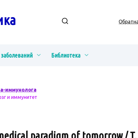
ика
Обратна
 заболеваний
Библиотека
ча-иммунолога
озг и иммунитет
dical paradigm of tomorrow / T. S